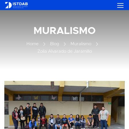
MURALISMO
Home
Blog
Muralismo
Zoila Alvarado de Jaramillo