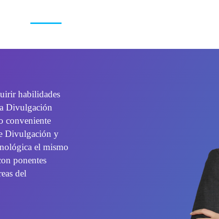
Segundos
irir habilidades
 la Divulgación
do conveniente
de Divulgación y
cnológica el mismo
 con ponentes
reas del