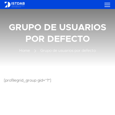
GRUPO DE USUARIOS
POR DEFECTO
Home
Grupo de usuarios por defecto
[profilegrid_group gid=”1″]